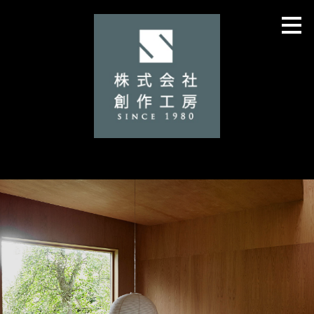
メ
イ
ン
の
内
容
へ
進
む