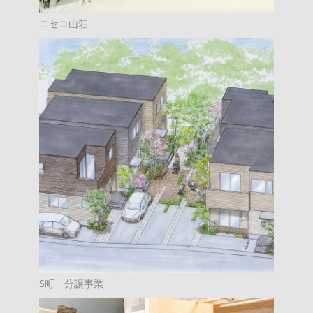
ニセコ山荘
S町 分譲事業