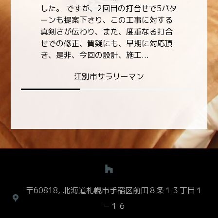
タ
る
合
頂
〒60818, 北海道札幌市手稲区前田８条１３丁目１
－１６