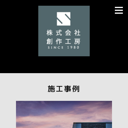
メ
イ
ン
の
内
容
へ
進
む
施工事例