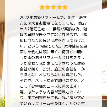
さ
7
階
階
た
建
い
ッ
築
か
。
中古物件、リフォーム、土地探しを含
ど
めた新築までトータルで対応していた
だけるので選択肢の幅が非常に広がり
ます。 中古物件は不動産業者、リフォ
め
ームはリフォーム業者、新築はハウス
社
メーカーまたは建築士とそれぞれ連絡