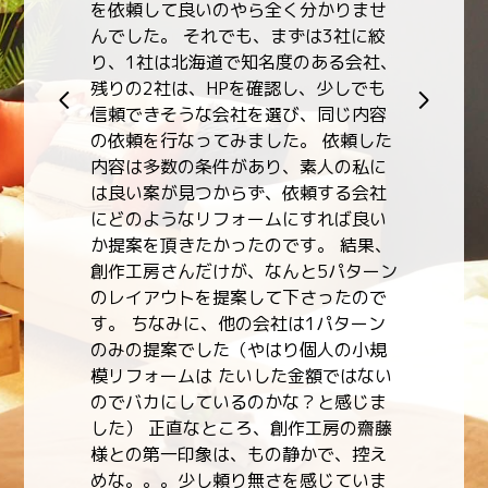
せ
をとらねばならず、検討するだけでも
時間や手間がかかっていましたがこち
、
らでご相談させていただくことで、中
古物件については不動産業者、建築士
容
目線からのご紹介をいただくことがで
た
きましたし、住宅ローンの相談や土地
に
探しもお願いすることができたことで
社
結果的に限られた予算内で希望する新
い
築を設計していただき建てることがで
、
きました。 家が欲しい、予算はある程
ン
度きまっている、けれどどうやって探
で
し始めようと迷っている方には特にお
すすめできるところです。
規
い
webuser_664796890
ま
藤
え
ま