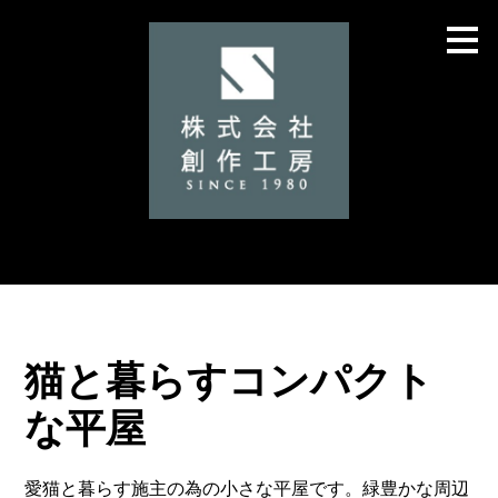
メ
イ
ン
の
内
容
へ
進
む
猫と暮らすコンパクト
な平屋
愛猫と暮らす施主の為の小さな平屋です。緑豊かな周辺