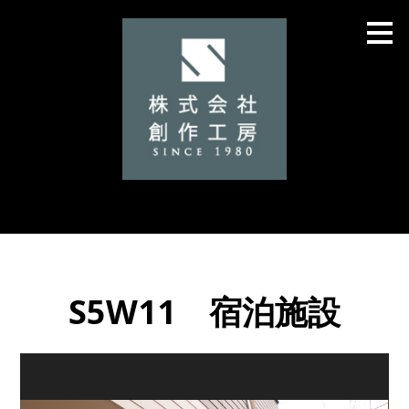
メ
イ
ン
の
内
容
へ
進
む
S5W11 宿泊施設