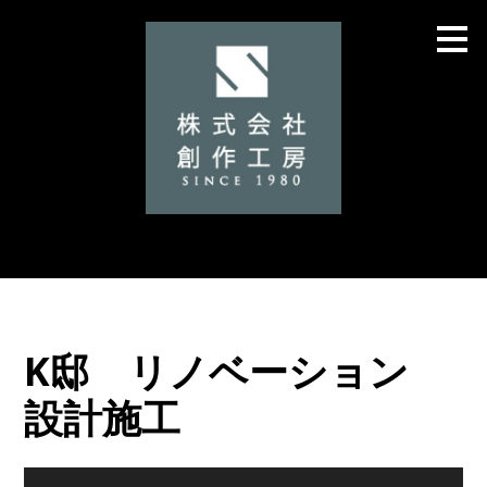
メ
イ
ン
の
内
容
へ
進
む
K邸 リノベーション
設計施工